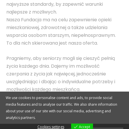
najwyższe standardy, by zapewnić warunki
najlepsze z możliwych.
Nasza Fundacja ma na celu zapewnienie opieki
mieszkaniowej, zdrowotnej a także udzielania
wsparcia osobom starszym, niepełnosprawnym.
To dla nich skierowana jest nasza oferta.
Pragniemy, aby seniorzy mogli się cieszyć pełnią
życia każdego dnia. Dajemy im możliwość
czerpania z życia jak najwięcej, jednocześnie
uwzględniając i dbając o indywidualne potrzeby i
możliwości każdego mieszkańca.
We use cookies to personalise content and ads, to provide social
media features and to analyse our traffic. We also share information
about your use of our site with our social media, advertising and
analytics partners.
Cookies settings
Accept
opracowane przez pg@lookback.pl