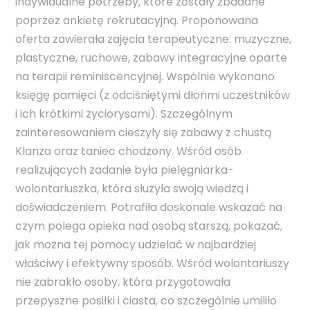
indywidualne potrzeby, które zostały zbadane
poprzez ankietę rekrutacyjną. Proponowana
oferta zawierała zajęcia terapeutyczne: muzyczne,
plastyczne, ruchowe, zabawy integracyjne oparte
na terapii reminiscencyjnej. Wspólnie wykonano
księgę pamięci (z odciśniętymi dłońmi uczestników
i ich krótkimi życiorysami). Szczególnym
zainteresowaniem cieszyły się zabawy z chustą
Klanza oraz taniec chodzony. Wśród osób
realizujących zadanie była pielęgniarka-
wolontariuszka, która służyła swoją wiedzą i
doświadczeniem. Potrafiła doskonale wskazać na
czym polega opieka nad osobą starszą, pokazać,
jak można tej pomocy udzielać w najbardziej
właściwy i efektywny sposób. Wśród wolontariuszy
nie zabrakło osoby, która przygotowała
przepyszne posiłki i ciasta, co szczególnie umiliło